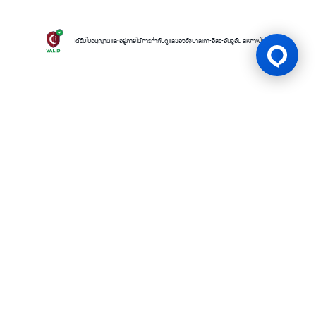
ได้รับใบอนุญาตและอยู่ภายใต้การกำกับดูแลของรัฐบาลเกาะอิสระอันจูอัน สหภาพโคโมโรส
ใบอนุญาตเกม
BK8 ดำเนินการโดยบริษัท Mettlemind Tech Ltd. หมายเลขจดทะเบียน
15779 ที่อยู่จดทะเบียน: ฮัมชาโก, เมืองมูตซามูดู, เกาะอองฌวน , สหภาพคอ
โมโรส BK8ได้รับใบอนุญาตและอยู่ภายใต้การกำกับดูแลโดยรัฐบาลเกาะอองฌ
วน สหภาพคอโมโรส ภายใต้ใบอนุญาตเลขที่ ALSI-202504032-FI2 BK8
ปฏิบัติตามข้อกำหนดและกฎระเบียบทางกฎหมายอย่างเคร่งครัด และได้รับ
อนุญาตให้ดำเนินกิจกรรมการเดิมพันทุกประเภทอย่างถูกต้องตามกฎหมาย